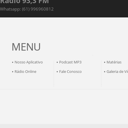
Rádio 93,3 FM
Whatsapp: (61) 996960812
MENU
Nosso Aplicativo
Podcast MP3
Matérias
•
•
•
Rádio Online
Fale Conosco
Galeria de V
•
•
•