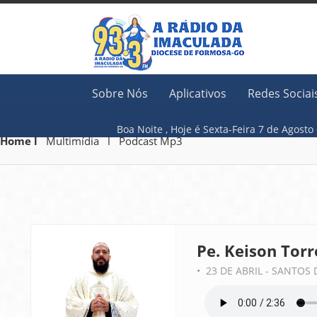
Sobre Nós
Aplicativos
Redes Sociai
Boa Noite ,
Hoje é
Sexta-Feira 7 de
Home l
Multimídia l Podcast Mp3
Pe. Keison Torr
• 23 DE ABRIL - SANTOS