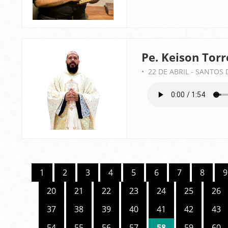
Pe. Keison Torr
• 22 DE ABRIL - SANTOS
1
2
3
4
5
6
7
8
9
20
21
22
23
24
25
26
37
38
39
40
41
42
43
54
55
56
57
58
59
60